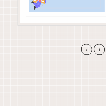
前
1
へ