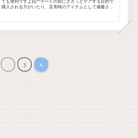
ても便利ですよね^^デートの前にささっとケアする目的で
購入される方がいたり、災害時のアイテムとして備蓄され
ている方も多いとか。もしものときにすぐに手に入る環
境、使える環境であると良いアイテムです。すぐに手に入
る場所と言えばどこが思い浮かぶでしょうか？ドラッグス
トアやコンビニ、百均でも気軽に手に入ると嬉しいですよ
ね♪今回はデリケートゾーン用ウェットティッシュはどこに
売っているのか？百均ならどこの売り場？百均で買えるお
すすめのデリケートゾーン用ウェットシートについてまと
めていきますね☆
…
3
4