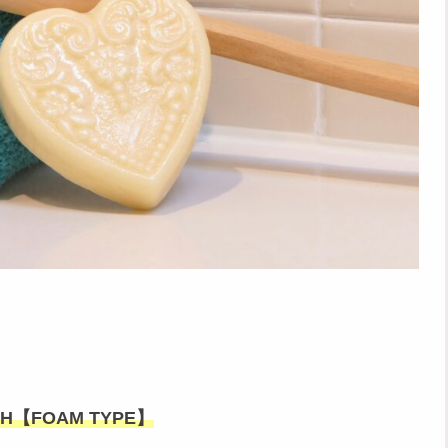
SH【FOAM TYPE】