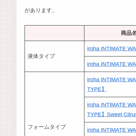
があります。
商品
iroha INTIMATE WA
液体タイプ
iroha INTIMATE WA
iroha INTIMATE 
TYPE】
iroha INTIMATE 
TYPE】Sweet Citru
フォームタイプ
iroha INTIMATE 