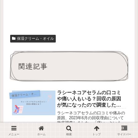
保湿クリーム・オイル
関連記事
ラシーネコアセラムの口コミ
保
湿クリーム・オイル
や痛い人もいる？回収の原因
が気になったので調査した
ら…
ラシーネコアセラムの口コミや痛みの
原因、2023年6月の回収理由について
徹底調査しました。「痛い」という声
の真相や回収が製品の安全性とは無関
係だった事実、実際の利用者の口コミ
メニュー
ホーム
検索
トップ
サイドバー
をまとめて解説。公式サイト・楽天・