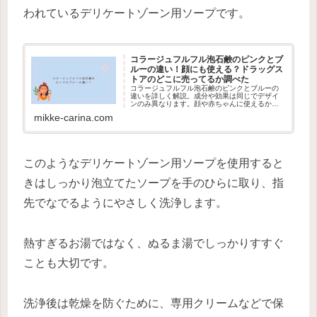
われているデリケートゾーン用ソープです。
コラージュフルフル泡石鹸のピンクとブ
ルーの違い！顔にも使える？ドラッグス
トアのどこに売ってるか調べた
コラージュフルフル泡石鹸のピンクとブルーの
違いを詳しく解説。成分や効果は同じでデザイ
ンのみ異なります。顔や赤ちゃんに使えるかの
疑問やドラッグストアでの販売場所、生理用品
mikke-carina.com
売り場とボディソープ売り場での陳列の違いま
で購入前に知りたい情報をまとめて紹介しま
す。
このようなデリケートゾーン用ソープを使用すると
きはしっかり泡立てたソープを手のひらに取り、指
先でなでるようにやさしく洗浄します。
熱すぎるお湯ではなく、ぬるま湯でしっかりすすぐ
ことも大切です。
洗浄後は乾燥を防ぐために、専用クリームなどで保