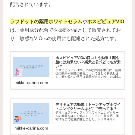
配合されています。
ラフドットの薬用ホワイトセラム
や
ホスピピュアVIO
は、薬用成分配合で医薬部外品として販売されてお
り、敏感なVIOへの使用にも配慮された処方です。
ホスピピュアVIOの口コミや効果！顔や
脇には効果ない？楽天と公式どっちが安
い？
ホスピピュアVIOのリアルな評判を中心に、使用
後の効果や実際の変化について詳しく解説しま
す。顔や脇への使用は効果があるのか、VIO以外
の使い道や注意点にも言及。楽天と公式サイ
mikke-carina.com
ト、どちらが安くてお得に買えるかも比較して
います。
デリキュアの効果！トーンアップホワイ
トニングクリームはどこで売ってる？
デリキュアトーンアップホワイトニングクリー
ムの効果を詳しく解説し、口コミ、販売店、価
格情報まで徹底調査しました。トラネキサム酸
配合で黒ずみケアに効果的。楽天・Amazon最安
値情報も掲載しています。
mikke-carina.com