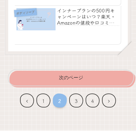
インナーブランの500円キ
ボディソープ
ャンペーンはいつ？楽天・
Amazonの値段や口コミって
どう？
次のページ
前
次
1
2
3
4
へ
へ