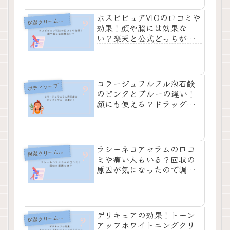
ホスピピュアVIOの口コミや
湿クリーム・オイル
保
効果！顔や脇には効果な
い？楽天と公式どっちが安
い？
コラージュフルフル泡石鹸
ボディソープ
のピンクとブルーの違い！
顔にも使える？ドラッグス
トアのどこに売ってるか調
べた
ラシーネコアセラムの口コ
湿クリーム・オイル
保
ミや痛い人もいる？回収の
原因が気になったので調査
したら…
デリキュアの効果！トーン
湿クリーム・オイル
保
アップホワイトニングクリ