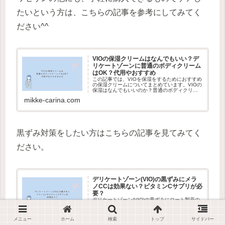
たいという方は、こちらの記事を参考にしてみてく
ださい^^
VIOの保湿クリームはなんでもいい？デ
リケートゾーンに普通のボディクリーム
はOK？代用やおすすめ
この記事では、VIOを保湿をするためにおすすめ
の保湿クリームについてまとめています。VIOの
保湿はなんでもいいのか？普通のボディクリー
ムを使っても大丈夫なのか？代用できる保湿剤
mikke-carina.com
やおすすめの保湿クリームをご紹介していま
す！
黒ずみ対策をしたい方はこちらの記事を見てみてく
ださい。
デリケートゾーン(VIO)の黒ずみにメラ
ノCCは効果ない？ビタミンCサプリが必
要？
デリケートゾーン(VIO)の黒ずみにロート製薬の
メラノCCシリーズが効果あるのでは？という情
報を耳にしました！デリケートゾーンにメラノ
CCは使用しても大丈夫なのか？効果はあるの
メニュー
ホーム
検索
トップ
サイドバー
mikke-carina.com
か？メラノCC以外に黒ずみにビタミンCサプリ